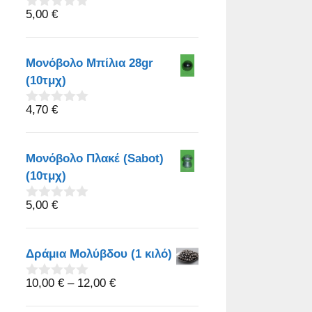
5,00
€
0
o
u
t
Μονόβολο Μπίλια 28gr
o
f
(10τμχ)
5
4,70
€
0
o
u
t
Μονόβολο Πλακέ (Sabot)
o
f
(10τμχ)
5
5,00
€
0
o
u
t
Δράμια Μολύβδου (1 κιλό)
o
f
5
Price
10,00
€
–
12,00
€
0
o
range:
u