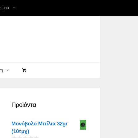
ς μου
ση
Προϊόντα
Μονόβολο Μπίλια 32gr
(10τμχ)