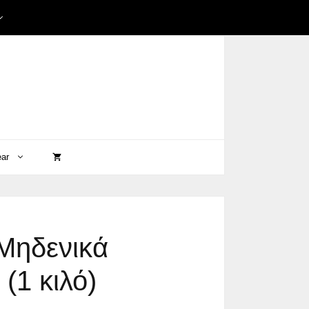
ear
Μηδενικά
(1 κιλό)