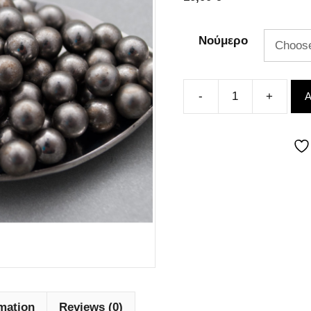
Νούμερο
-
+
A
Νούλες
-
Μηδενικά
Μολύβδου
(1
κιλό)
quantity
rmation
Reviews (0)