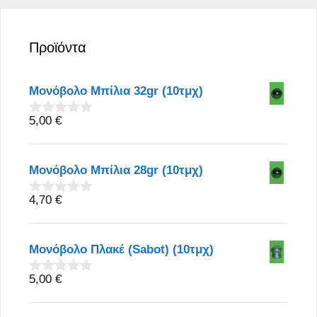
Προϊόντα
Μονόβολο Μπίλια 32gr (10τμχ)
5,00
€
0
o
u
t
Μονόβολο Μπίλια 28gr (10τμχ)
o
f
5
4,70
€
0
o
u
t
Μονόβολο Πλακέ (Sabot) (10τμχ)
o
f
5
5,00
€
0
o
u