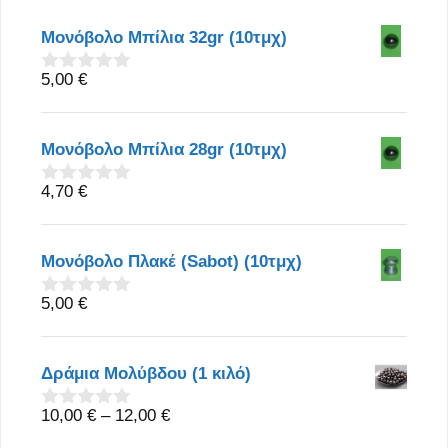
Μονόβολο Μπίλια 32gr (10τμχ)
5,00
€
0
o
u
t
Μονόβολο Μπίλια 28gr (10τμχ)
o
f
5
4,70
€
0
o
u
t
Μονόβολο Πλακέ (Sabot) (10τμχ)
o
f
5
5,00
€
0
o
u
t
Δράμια Μολύβδου (1 κιλό)
o
f
5
Price
10,00
€
–
12,00
€
0
o
range: